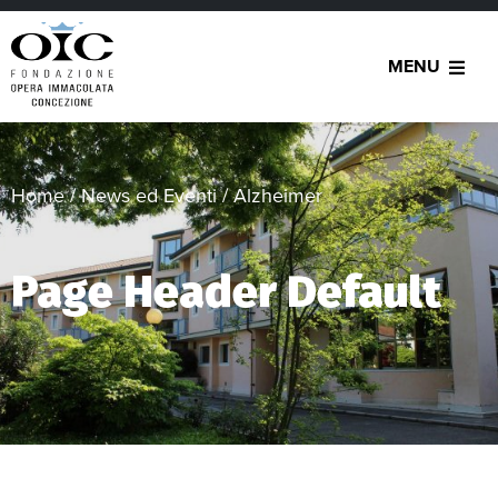
MENU
Home
/
News ed Eventi
/
Alzheimer
Page Header Default