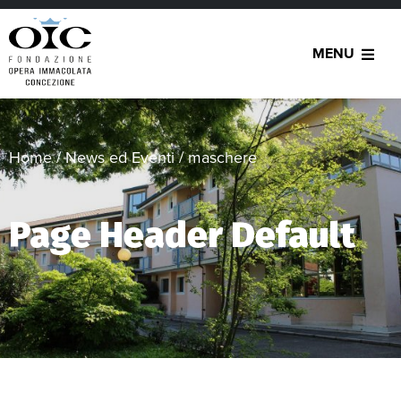
MENU
Home
/
News ed Eventi
/
maschere
Page Header Default